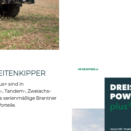
EITENKIPPER
s+ sind in
-, Tandem-, Zweiachs-
ils serienmäßige Brantner
rteile.