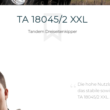
TA 18045/2 XXL
Tandem Dreiseitenkipper
Die hohe Nutz
das stabile sow
TA 18045/2 XXL.