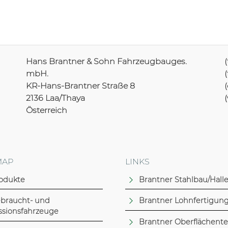
Hans Brantner & Sohn Fahrzeugbauges.
(
mbH.
(
KR-Hans-Brantner Straße 8
2136 Laa/Thaya
Österreich
MAP
LINKS
odukte
Brantner Stahlbau/Hall
braucht- und
Brantner Lohnfertigun
sionsfahrzeuge
Brantner Oberflächent