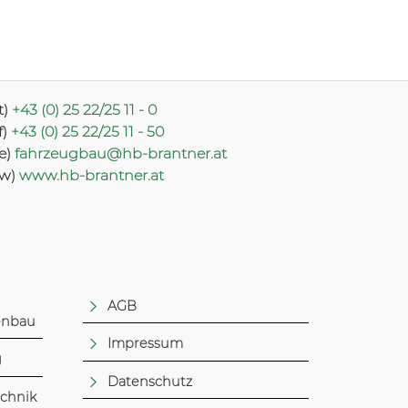
t)
+43 (0) 25 22/25 11 - 0
f)
+43 (0) 25 22/25 11 - 50
(e)
fahrzeugbau@hb-brantner.at
(w)
www.hb-brantner.at
AGB
enbau
Impressum
g
Datenschutz
echnik