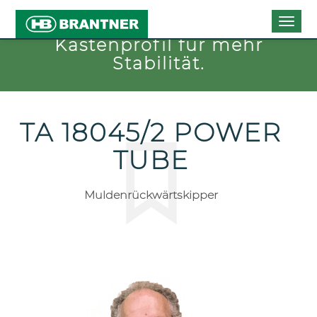
Mulde mit massivem
Togg
navig
Kastenprofil für mehr
Stabilität.
TA 18045/2 POWER
TUBE
Muldenrückwärtskipper