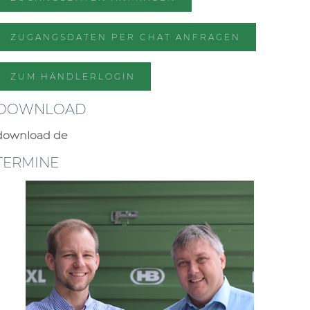
ZUGANGSDATEN PER CHAT ANFRAGEN
ZUM HÄNDLERLOGIN
DOWNLOAD
download de
TERMINE