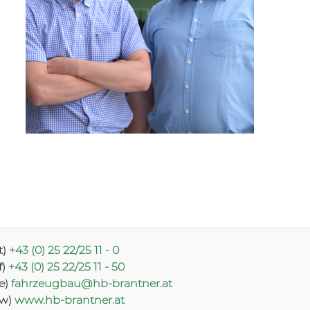
t)
+43 (0) 25 22/25 11 - 0
f)
+43 (0) 25 22/25 11 - 50
(e)
fahrzeugbau@hb-brantner.at
(w)
www.hb-brantner.at