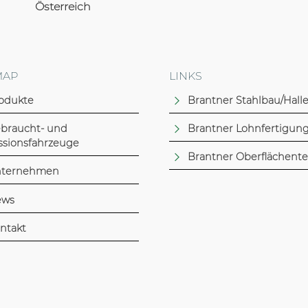
Österreich
MAP
LINKS
odukte
Brantner Stahlbau/Hall
braucht- und
Brantner Lohnfertigun
sionsfahrzeuge
Brantner Oberflächent
ternehmen
ews
ntakt