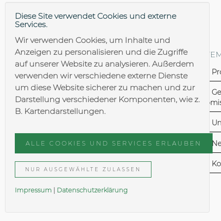
Diese Site verwendet Cookies und externe
Services.
Wir verwenden Cookies, um Inhalte und
Anzeigen zu personalisieren und die Zugriffe
DOWNLOAD & LOGIN
SITE
auf unserer Website zu analysieren. Außerdem
Download/Infomaterial
Pr
verwenden wir verschiedene externe Dienste
Folder
um diese Website sicherer zu machen und zur
Ge
Darstellung verschiedener Komponenten, wie z.
Komis
B. Kartendarstellungen.
Login Händler/Vertreter
Un
Ersatzteilshop
N
ALLE COOKIES UND SERVICES ERLAUBEN
Konfigurator
Ko
NUR AUSGEWÄHLTE ZULASSEN
Impressum
|
Daten­schutzer­klärung